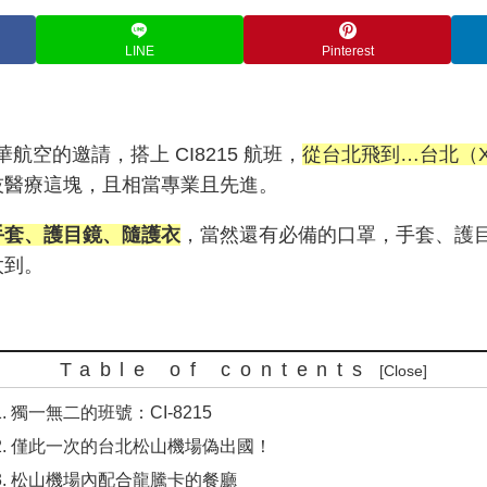
LINE
Pinterest
中華航空的邀請，搭上 CI8215 航班，
從台北飛到…台北（
技醫療這塊，且相當專業且先進。
手套、護目鏡、隨護衣
，當然還有必備的口罩，手套、護
太到。
Table of contents
獨一無二的班號：CI-8215
僅此一次的台北松山機場偽出國！
松山機場內配合龍騰卡的餐廳