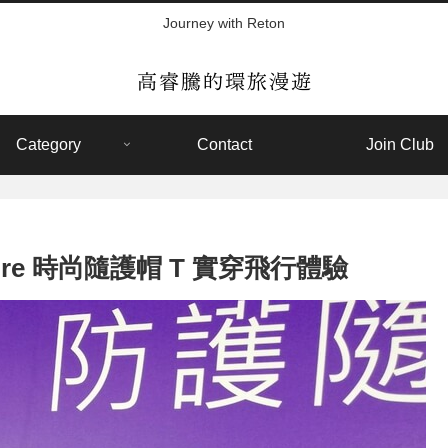
Journey with Reton
Category
Contact
Join Club
 Xpore 時尚隨護帽 T 實穿飛行體驗