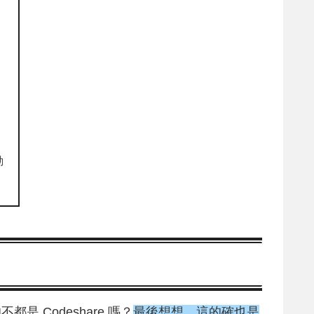
動
 Codeshare 嗎？
最後想想，這的確也是