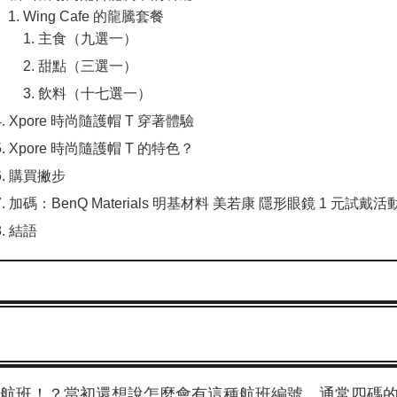
Wing Cafe 的龍騰套餐
主食（九選一）
甜點（三選一）
飲料（十七選一）
Xpore 時尚隨護帽 T 穿著體驗
Xpore 時尚隨護帽 T 的特色？
購買撇步
加碼：BenQ Materials 明基材料 美若康 隱形眼鏡 1 元試戴活
結語
 航班！？當初還想說怎麼會有這種航班編號，通常四碼的不都是