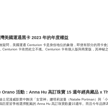
灣美國運通黑卡 2023 年的年度權益
無疑問，美國運通 Centurion 卡是身份地位的象徵，即便有部分的
，Centurion 卡依然屹立不搖。Centurion 卡有個人版與商業版，其神
e Orano 活動：Anna Hu 高訂珠寶 15 週年經典藏品 x T
迪士尼漫威影業中飾演「女雷神」娜塔莉波曼（Natalie Portman）與「小
塢巨星皆爭相選擇配戴的 Anna Hu 高訂珠寶歡慶15週年。而且今年品牌為