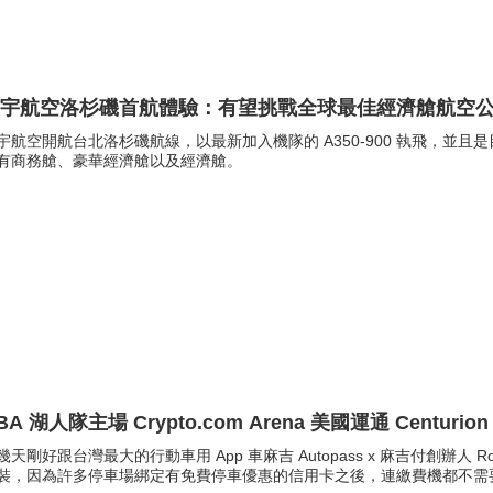
星宇航空洛杉磯首航體驗：有望挑戰全球最佳經濟艙航空
宇航空開航台北洛杉磯航線，以最新加入機隊的 A350-900 執飛，並
有商務艙、豪華經濟艙以及經濟艙。
BA 湖人隊主場 Crypto.com Arena 美國運通 Centurion 
幾天剛好跟台灣最大的行動車用 App 車麻吉 Autopass x 麻吉付創辦
裝，因為許多停車場綁定有免費停車優惠的信用卡之後，連繳費機都不需