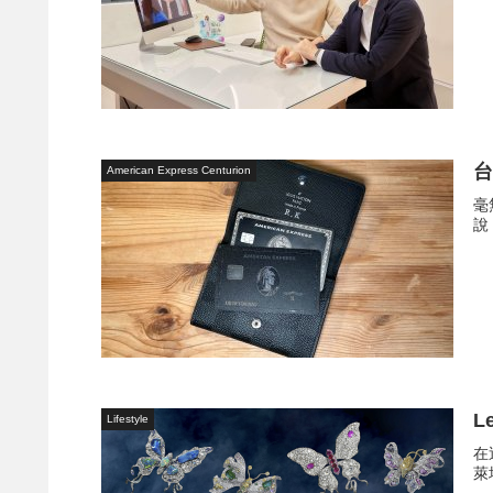
台
American Express Centurion
毫
說
L
Lifestyle
在
萊