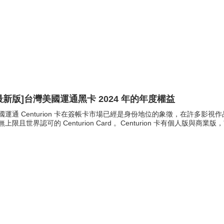
最新版]台灣美國運通黑卡 2024 年的年度權益
國運通 Centurion 卡在簽帳卡市場已經是身份地位的象徵，在許多影視作品
無上限且世界認可的 Centurion Card 。Centurion 卡有個人版與商業版，