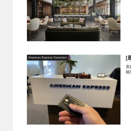
[
American Express Centurion
美
稱