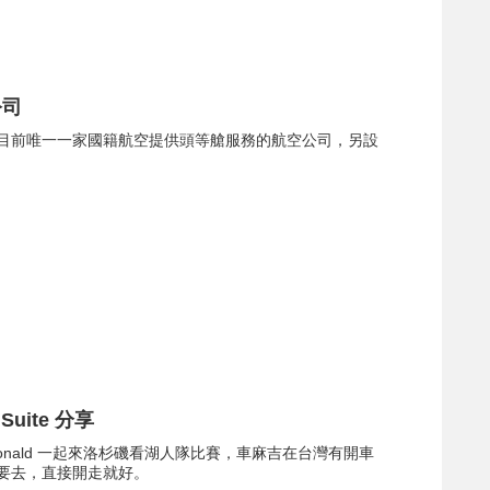
公司
且是目前唯一一家國籍航空提供頭等艙服務的航空公司，另設
Suite 分享
人 Ronald 一起來洛杉磯看湖人隊比賽，車麻吉在台灣有開車
要去，直接開走就好。