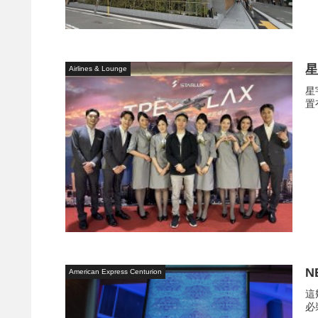
Airlines & Lounge
星
置
N
American Express Centurion
這
必