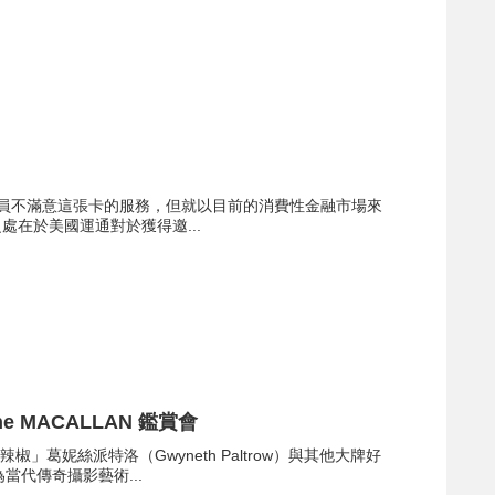
用卡會員不滿意這張卡的服務，但就以目前的消費性金融市場來
秘之處在於美國運通對於獲得邀...
he MACALLAN 鑑賞會
辣椒」葛妮絲派特洛（Gwyneth Paltrow）與其他大牌好
當代傳奇攝影藝術...