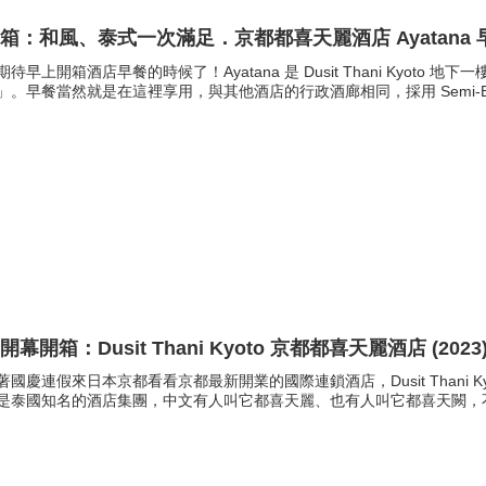
箱：和風、泰式一次滿足．京都都喜天麗酒店 Ayatana 早
期待早上開箱酒店早餐的時候了！Ayatana 是 Dusit Thani Kyoto
」。早餐當然就是在這裡享用，與其他酒店的行政酒廊相同，採用 Semi-Buffe
開幕開箱：Dusit Thani Kyoto 京都都喜天麗酒店 (2023
著國慶連假來日本京都看看京都最新開業的國際連鎖酒店，Dusit Thani Kyoto
是泰國知名的酒店集團，中文有人叫它都喜天麗、也有人叫它都喜天闕，不