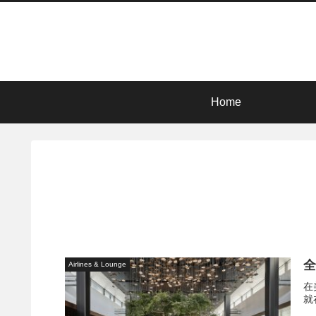
Home
Airlines & Lounge
在
就