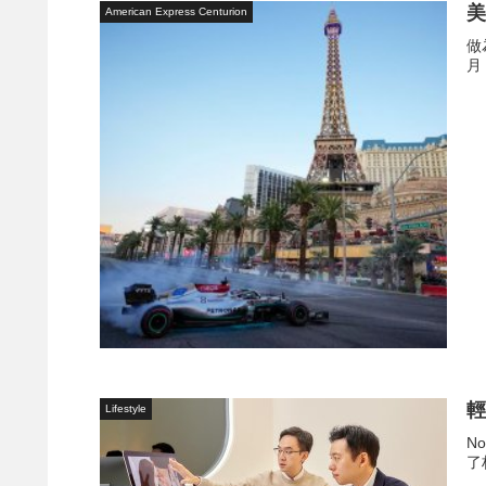
美
American Express Centurion
做
月
輕
Lifestyle
N
了