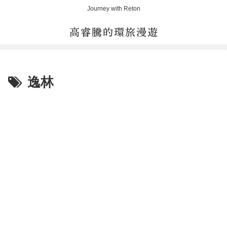
Journey with Reton
逸林