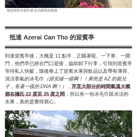
胡志明市內有許多法式殖民的痕跡。
抵達 Azerai Can Tho 的迎賓亭
到達迎賓亭後，大概是 11 點半，正餓著呢。一下車、一開
門，他們早已經在門口迎接，協助卸下行李，引領到迎賓亭
等待私人快艇，隨後奉上了迎賓水果與飲品以及帶有薄荷、
清涼香氣的冰毛巾
（跟安縵一樣啊！！果然是 AZ 的親兒
子，有著一樣的 DNA 啊！）
，
芹苴大部分的時間氣溫大概
都在攝氏 22 度至 35 度之間
，所以有一份冰毛巾跟冰涼的
水果，真的是覺得窩心。