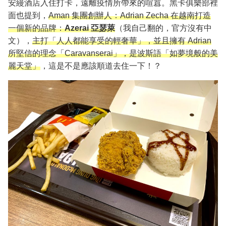
安縵酒店入住打卡，遠離疫情所帶來的喧囂。黑卡俱樂部裡
面也提到，
Aman 集團創辦人：Adrian Zecha 在越南打造
一個新的品牌：
Azerai 亞瑟萊
（我自己翻的，官方沒有中
文），
主打「人人都能享受的輕奢華」，並且擁有 Adrian
所堅信的理念「Caravanserai」，是波斯語「如夢境般的美
麗天堂」
，這是不是應該順道去住一下！？