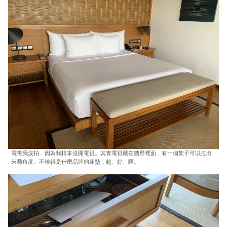
電視我沒拍，因為我根本沒開電視。其實電視藏在牆壁裡面，有一個架子可以拉出
來喬角度。不曉得是什麼品牌的床墊，超、好、睡。