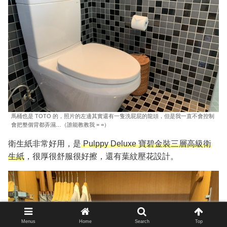
馬桶也是 TOTO 的，照片的左邊其實還有一隻洗屁屁的龍頭，但是我一直不會控制
會把整個背都弄濕…（誰能教教我 = =）
衛生紙非常好用，是
Pulppy Deluxe 寶碧金裝三層高級衛
生紙
，很厚很舒服很好擦，還有葉紋壓花設計。
Menus
Home
Search
Top