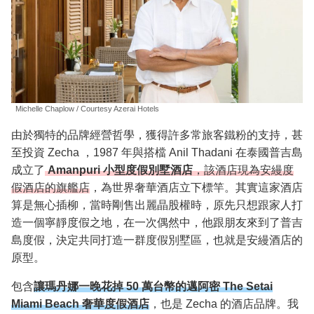
Michelle Chaplow / Courtesy Azerai Hotels
由於獨特的品牌經營哲學，獲得許多常旅客鐵粉的支持，甚
至投資 Zecha ，1987 年與搭檔 Anil Thadani 在泰國普吉島
成立了
Amanpuri 小型度假別墅酒店
，該酒店現為安縵度
假酒店的旗艦店
，為世界奢華酒店立下標竿。其實這家酒店
算是無心插柳，當時剛售出麗晶股權時，原先只想跟家人打
造一個寧靜度假之地，在一次偶然中，他跟朋友來到了普吉
島度假，決定共同打造一群度假別墅區，也就是安縵酒店的
原型。
包含
讓瑪丹娜一晚花掉 50 萬台幣的邁阿密 The Setai
Miami Beach 奢華度假酒店
，也是 Zecha 的酒店品牌。我