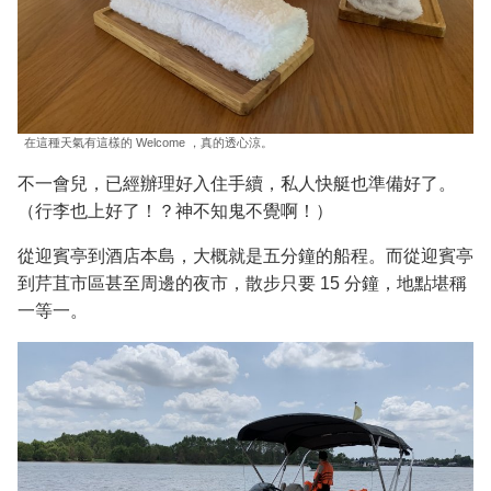
在這種天氣有這樣的 Welcome ，真的透心涼。
不一會兒，已經辦理好入住手續，私人快艇也準備好了。
（行李也上好了！？神不知鬼不覺啊！）
從迎賓亭到酒店本島，大概就是五分鐘的船程。而從迎賓亭
到芹苴市區甚至周邊的夜市，散步只要 15 分鐘，地點堪稱
一等一。