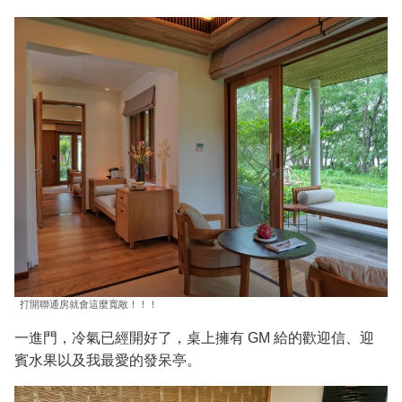
打開聯通房就會這麼寬敞！！！
一進門，冷氣已經開好了，桌上擁有 GM 給的歡迎信、迎
賓水果以及我最愛的發呆亭。