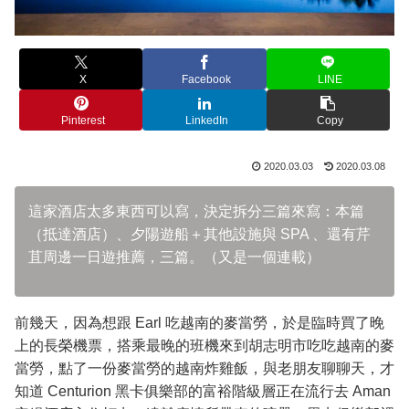
X
Facebook
LINE
Pinterest
LinkedIn
Copy
2020.03.03
2020.03.08
這家酒店太多東西可以寫，決定拆分三篇來寫：本篇
（抵達酒店）、夕陽遊船＋其他設施與 SPA 、還有芹
苴周邊一日遊推薦，三篇。（又是一個連載）
前幾天，因為想跟 Earl 吃越南的麥當勞，於是臨時買了晚
上的長榮機票，搭乘最晚的班機來到胡志明市吃吃越南的麥
當勞，點了一份麥當勞的越南炸雞飯，與老朋友聊聊天，才
知道 Centurion 黑卡俱樂部的富裕階級層正在流行去 Aman