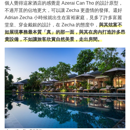
個人覺得這家酒店的感覺是 Azerai Can Tho 的設計原型，
不過芹苴的佔地更大，可以讓 Zecha 更盡情的發揮。還好
Adrian Zecha 小時候就出生在富裕家庭，見多了許多富麗
堂皇、穿金戴銀的設計，在 Zecha 的態度中，
與其炫富不
如展現事務最本質「真」的那一面，與其在房內打造許多昂
貴設備，不如讓旅客欣賞自然美景，走出房間。