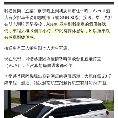
我搭長榮（立榮）航班晚上到胡志明市住一晚，Azerai 酒
店有安排車子從胡志明市（或 SGN 機場）接送。早上八點
在胡志明吃完早餐後，
Azerai 派車到我指定的酒店接我
們，車程大概 3 個半小時，中間有停休息站，所以拉車沒
有感覺到疲倦感。
接送車有三人轎車跟七人大車可選。
現在想想，可惜越捷因為疫情暫時停飛台北直飛芹苴
（VCA），不然真想每個週末都來住。
＊從芹苴國際機場出發到酒店的專屬碼頭，大概僅需 20 分
鐘車程，超近。話說越南航空跟越竹航空有飛河內-芹苴。