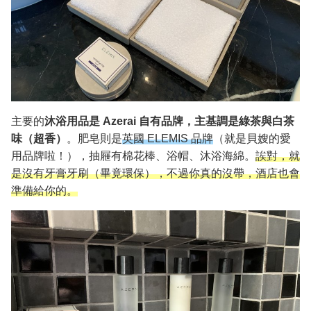
主要的
沐浴用品是 Azerai 自有品牌，主基調是綠茶與白茶
味（超香）
。肥皂則是
英國 ELEMIS 品牌
（就是貝嫂的愛
用品牌啦！），抽屜有棉花棒、浴帽、沐浴海綿。
誒對，就
是沒有牙膏牙刷（畢竟環保），不過你真的沒帶，酒店也會
準備給你的。