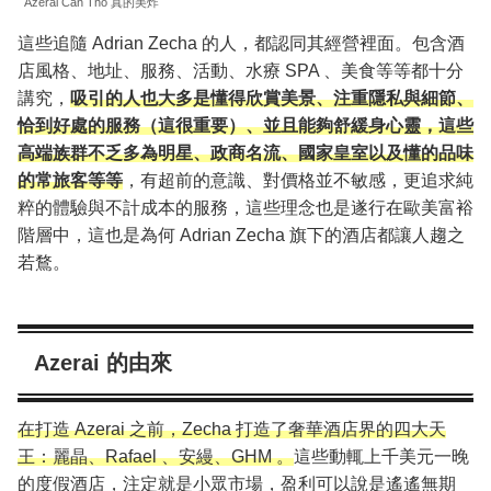
Azerai Can Tho 真的美炸
這些追隨 Adrian Zecha 的人，都認同其經營裡面。包含酒
店風格、地址、服務、活動、水療 SPA 、美食等等都十分
講究，
吸引的人也大多是懂得欣賞美景、注重隱私與細節、
恰到好處的服務（這很重要）、並且能夠舒緩身心靈，這些
高端族群不乏多為明星、政商名流、國家皇室以及懂的品味
的常旅客等等
，有超前的意識、對價格並不敏感，更追求純
粹的體驗與不計成本的服務，這些理念也是遂行在歐美富裕
階層中，這也是為何 Adrian Zecha 旗下的酒店都讓人趨之
若鶩。
Azerai 的由來
在打造 Azerai 之前，Zecha 打造了奢華酒店界的四大天
王：麗晶、Rafael 、安縵、GHM 。
這些動輒上千美元一晚
的度假酒店，注定就是小眾市場，盈利可以說是遙遙無期