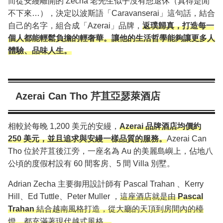
而從安縵離開的 Zecha 老先生似乎沒有想退休（真得是閒
不下來…），決定以波斯語「Caravanserai」這句話，結合
自己的名字，組合成「Azerai」品牌，
返璞歸真，打造每一
個人都能輕鬆負擔的輕奢華。讓他的生活哲學能夠讓更多人
體驗、品味人生。
Azerai Can Tho 芹苴亞瑟萊酒店
相較於每晚 1,200 美元的安縵，
Azerai 品牌酒店均價約
250 美元，並且追求與安縵一樣品質的服務。
Azerai Can
Tho 位於芹苴後江旁，一座名為 Au 的美麗島嶼上，佔地八
公頃的度假村設有 60 間客房、5 間 Villa 別墅。
Adrian Zecha 主要御用設計師有 Pascal Trahan 、Kerry
Hill、Ed Tuttle、Peter Muller ，
這座酒店就是由
Pascal
Trahan
結合越南風格打造，從大廳的天頂到房間內的檯
燈，都充滿著現代越式風格。